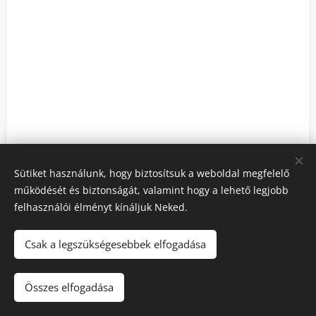
Sütiket használunk, hogy biztosítsuk a weboldal megfelelő
működését és biztonságát, valamint hogy a lehető legjobb
felhasználói élményt kínáljuk Neked.
Csak a legszükségesebbek elfogadása
2023 GYUK PÉTER DENTAL
Összes elfogadása
A weboldalt Gyuk Domonkos készítette.
Sütik